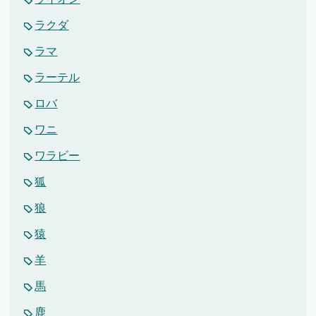
ラクダ
ラマ
ラーテル
ロバ
ワニ
ワラビー
狐
狼
猿
羊
馬
鹿