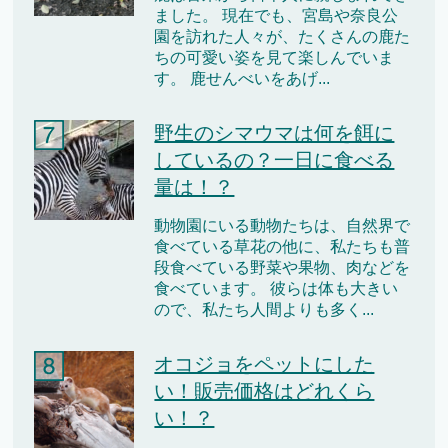
ました。 現在でも、宮島や奈良公
園を訪れた人々が、たくさんの鹿た
ちの可愛い姿を見て楽しんでいま
す。 鹿せんべいをあげ...
野生のシマウマは何を餌に
しているの？一日に食べる
量は！？
動物園にいる動物たちは、自然界で
食べている草花の他に、私たちも普
段食べている野菜や果物、肉などを
食べています。 彼らは体も大きい
ので、私たち人間よりも多く...
オコジョをペットにした
い！販売価格はどれくら
い！？