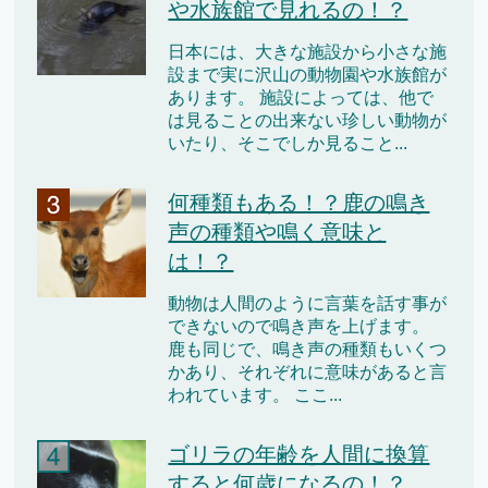
や水族館で見れるの！？
日本には、大きな施設から小さな施
設まで実に沢山の動物園や水族館が
あります。 施設によっては、他で
は見ることの出来ない珍しい動物が
いたり、そこでしか見ること...
何種類もある！？鹿の鳴き
声の種類や鳴く意味と
は！？
動物は人間のように言葉を話す事が
できないので鳴き声を上げます。
鹿も同じで、鳴き声の種類もいくつ
かあり、それぞれに意味があると言
われています。 ここ...
ゴリラの年齢を人間に換算
すると何歳になるの！？