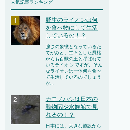
人気記事ランキング
野生のライオンは何
を食べ物にして生活
しているの！？
強さの象徴となっているた
てがみと、堂々とした風格
からも百獣の王と呼ばれて
いるライオ ンですが、そん
なライオンは一体何を食べ
て生活しているのでしょう
か...
カモノハシは日本の
動物園や水族館で見
れるの！？
日本には、大きな施設から