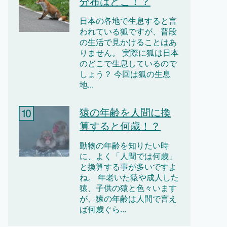
分布はどこ！？
日本の各地で生息すると言
われている狐ですが、普段
の生活で見かけることはあ
りません。 実際に狐は日本
のどこで生息しているので
しょう？ 今回は狐の生息
地...
猿の年齢を人間に換
算すると何歳！？
動物の年齢を知りたい時
に、よく「人間では何歳」
と換算する事が多いですよ
ね。 年老いた猿や成人した
猿、子供の猿と色々います
が、猿の年齢は人間で言え
ば何歳ぐら...