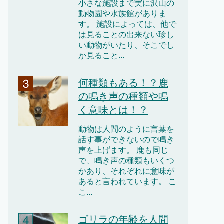
小さな施設まで実に沢山の
動物園や水族館がありま
す。 施設によっては、他で
は見ることの出来ない珍し
い動物がいたり、そこでし
か見ること...
何種類もある！？鹿
の鳴き声の種類や鳴
く意味とは！？
動物は人間のように言葉を
話す事ができないので鳴き
声を上げます。 鹿も同じ
で、鳴き声の種類もいくつ
かあり、それぞれに意味が
あると言われています。 こ
こ...
ゴリラの年齢を人間