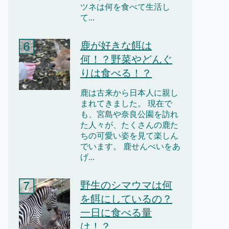
ツネは何を食べて生活し
て...
鹿が好きな餌は
何！？野菜やどんぐ
りは食べる！？
鹿は古来から日本人に親し
まれてきました。 現在で
も、宮島や奈良公園を訪れ
た人々が、たくさんの鹿た
ちの可愛い姿を見て楽しん
でいます。 鹿せんべいをあ
げ...
野生のシマウマは何
を餌にしているの？
一日に食べる量
は！？