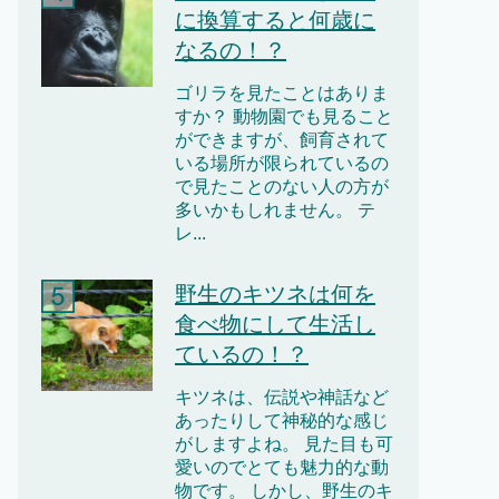
に換算すると何歳に
なるの！？
ゴリラを見たことはありま
すか？ 動物園でも見ること
ができますが、飼育されて
いる場所が限られているの
で見たことのない人の方が
多いかもしれません。 テ
レ...
野生のキツネは何を
食べ物にして生活し
ているの！？
キツネは、伝説や神話など
あったりして神秘的な感じ
がしますよね。 見た目も可
愛いのでとても魅力的な動
物です。 しかし、野生のキ