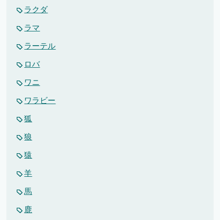
ラクダ
ラマ
ラーテル
ロバ
ワニ
ワラビー
狐
狼
猿
羊
馬
鹿