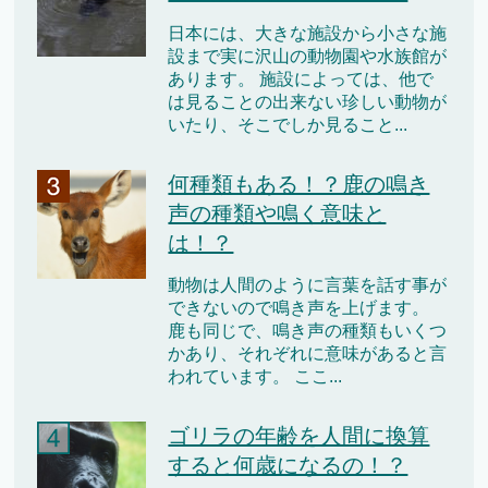
日本には、大きな施設から小さな施
設まで実に沢山の動物園や水族館が
あります。 施設によっては、他で
は見ることの出来ない珍しい動物が
いたり、そこでしか見ること...
何種類もある！？鹿の鳴き
声の種類や鳴く意味と
は！？
動物は人間のように言葉を話す事が
できないので鳴き声を上げます。
鹿も同じで、鳴き声の種類もいくつ
かあり、それぞれに意味があると言
われています。 ここ...
ゴリラの年齢を人間に換算
すると何歳になるの！？