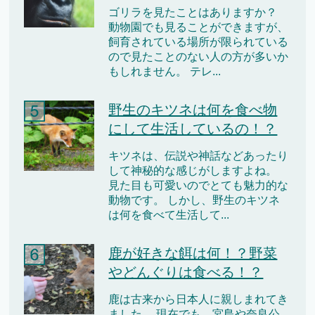
ゴリラを見たことはありますか？
動物園でも見ることができますが、
飼育されている場所が限られている
ので見たことのない人の方が多いか
もしれません。 テレ...
野生のキツネは何を食べ物
にして生活しているの！？
キツネは、伝説や神話などあったり
して神秘的な感じがしますよね。
見た目も可愛いのでとても魅力的な
動物です。 しかし、野生のキツネ
は何を食べて生活して...
鹿が好きな餌は何！？野菜
やどんぐりは食べる！？
鹿は古来から日本人に親しまれてき
ました。 現在でも、宮島や奈良公