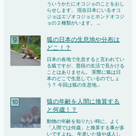
ういうかたにオコジョのことをおし
らせします。 現在日本にいるオコ
ジョはエゾオコジョとホンドオコジ
ョの２種類がいます。 ...
狐の日本の生息地や分布は
どこ！？
日本の各地で生息すると言われてい
る狐ですが、普段の生活で見かける
ことはありません。 実際に狐は日
本のどこで生息しているのでしょ
う？ 今回は狐の生息地...
猿の年齢を人間に換算する
と何歳！？
動物の年齢を知りたい時に、よく
「人間では何歳」と換算する事が多
いですよね。 年老いた猿や成人し