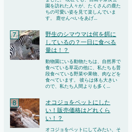
園を訪れた人々が、たくさんの鹿た
ちの可愛い姿を見て楽しんでいま
す。 鹿せんべいをあげ...
野生のシマウマは何を餌に
しているの？一日に食べる
量は！？
動物園にいる動物たちは、自然界で
食べている草花の他に、私たちも普
段食べている野菜や果物、肉などを
食べています。 彼らは体も大きい
ので、私たち人間よりも多く...
オコジョをペットにした
い！販売価格はどれくら
い！？
オコジョをペットにしてみたい、そ