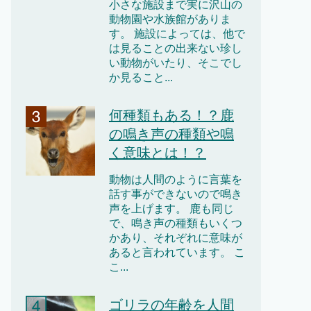
小さな施設まで実に沢山の
動物園や水族館がありま
す。 施設によっては、他で
は見ることの出来ない珍し
い動物がいたり、そこでし
か見ること...
何種類もある！？鹿
の鳴き声の種類や鳴
く意味とは！？
動物は人間のように言葉を
話す事ができないので鳴き
声を上げます。 鹿も同じ
で、鳴き声の種類もいくつ
かあり、それぞれに意味が
あると言われています。 こ
こ...
ゴリラの年齢を人間