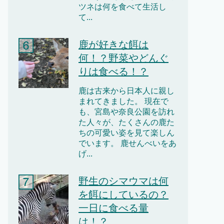
ツネは何を食べて生活し
て...
鹿が好きな餌は
何！？野菜やどんぐ
りは食べる！？
鹿は古来から日本人に親し
まれてきました。 現在で
も、宮島や奈良公園を訪れ
た人々が、たくさんの鹿た
ちの可愛い姿を見て楽しん
でいます。 鹿せんべいをあ
げ...
野生のシマウマは何
を餌にしているの？
一日に食べる量
は！？