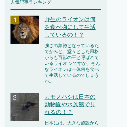
人気記事ランキング
野生のライオンは何
を食べ物にして生活
しているの！？
強さの象徴となっているた
てがみと、堂々とした風格
からも百獣の王と呼ばれて
いるライオ ンですが、そん
なライオンは一体何を食べ
て生活しているのでしょう
か...
カモノハシは日本の
動物園や水族館で見
れるの！？
日本には、大きな施設から