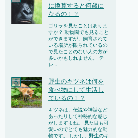
に換算すると何歳に
なるの！？
ゴリラを見たことはありま
すか？ 動物園でも見ること
ができますが、飼育されて
いる場所が限られているの
で見たことのない人の方が
多いかもしれません。 テ
レ...
野生のキツネは何を
食べ物にして生活し
ているの！？
キツネは、伝説や神話など
あったりして神秘的な感じ
がしますよね。 見た目も可
愛いのでとても魅力的な動
物です。 しかし、野生のキ