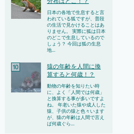
分布はどこ！？
日本の各地で生息すると言
われている狐ですが、普段
の生活で見かけることはあ
りません。 実際に狐は日本
のどこで生息しているので
しょう？ 今回は狐の生息
地...
猿の年齢を人間に換
算すると何歳！？
動物の年齢を知りたい時
に、よく「人間では何歳」
と換算する事が多いですよ
ね。 年老いた猿や成人した
猿、子供の猿と色々います
が、猿の年齢は人間で言え
ば何歳ぐら...