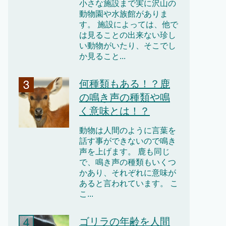
小さな施設まで実に沢山の
動物園や水族館がありま
す。 施設によっては、他で
は見ることの出来ない珍し
い動物がいたり、そこでし
か見ること...
何種類もある！？鹿
の鳴き声の種類や鳴
く意味とは！？
動物は人間のように言葉を
話す事ができないので鳴き
声を上げます。 鹿も同じ
で、鳴き声の種類もいくつ
かあり、それぞれに意味が
あると言われています。 こ
こ...
ゴリラの年齢を人間