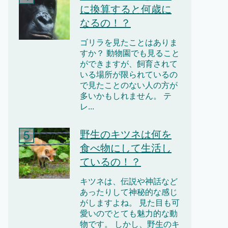
に換算すると何歳に
なるの！？
ゴリラを見たことはありま
すか？ 動物園でも見ること
ができますが、飼育されて
いる場所が限られているの
で見たことのない人の方が
多いかもしれません。 テ
レ...
野生のキツネは何を
食べ物にして生活し
ているの！？
キツネは、伝説や神話など
あったりして神秘的な感じ
がしますよね。 見た目も可
愛いのでとても魅力的な動
物です。 しかし、野生のキ