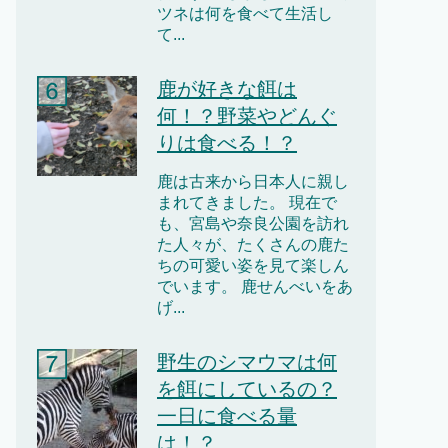
ツネは何を食べて生活し
て...
鹿が好きな餌は
何！？野菜やどんぐ
りは食べる！？
鹿は古来から日本人に親し
まれてきました。 現在で
も、宮島や奈良公園を訪れ
た人々が、たくさんの鹿た
ちの可愛い姿を見て楽しん
でいます。 鹿せんべいをあ
げ...
野生のシマウマは何
を餌にしているの？
一日に食べる量
は！？