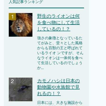
人気記事ランキング
野生のライオンは何
を食べ物にして生活
しているの！？
強さの象徴となっているた
てがみと、堂々とした風格
からも百獣の王と呼ばれて
いるライオ ンですが、そん
なライオンは一体何を食べ
て生活しているのでしょう
か...
カモノハシは日本の
動物園や水族館で見
れるの！？
日本には、大きな施設から