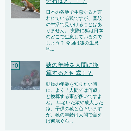
分布はどこ！？
日本の各地で生息すると言
われている狐ですが、普段
の生活で見かけることはあ
りません。 実際に狐は日本
のどこで生息しているので
しょう？ 今回は狐の生息
地...
猿の年齢を人間に換
算すると何歳！？
動物の年齢を知りたい時
に、よく「人間では何歳」
と換算する事が多いですよ
ね。 年老いた猿や成人した
猿、子供の猿と色々います
が、猿の年齢は人間で言え
ば何歳ぐら...