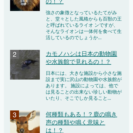
の！？
強さの象徴となっているたてがみ
と、堂々とした風格からも百獣の王
と呼ばれているライオ ンですが、
そんなライオンは一体何を食べて生
活しているのでしょうか...
カモノハシは日本の動物園
や水族館で見れるの！？
日本には、大きな施設から小さな施
設まで実に沢山の動物園や水族館が
あります。 施設によっては、他で
は見ることの出来ない珍しい動物が
いたり、そこでしか見ること...
何種類もある！？鹿の鳴き
声の種類や鳴く意味と
は！？