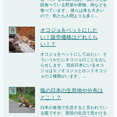
段食べている野菜や果物、肉などを
食べています。 彼らは体も大きい
ので、私たち人間よりも多く...
オコジョをペットにした
い！販売価格はどれくら
い！？
オコジョをペットにしてみたい、そ
ういうかたにオコジョのことをおし
らせします。 現在日本にいるオコ
ジョはエゾオコジョとホンドオコジ
ョの２種類がいます。 ...
狐の日本の生息地や分布は
どこ！？
日本の各地で生息すると言われてい
る狐ですが、普段の生活で見かける