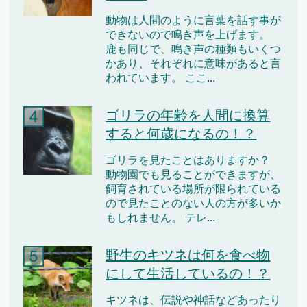
動物は人間のように言葉を話す事が
できないので鳴き声を上げます。
鹿も同じで、鳴き声の種類もいくつ
かあり、それぞれに意味があると言
われています。 ここ...
ゴリラの年齢を人間に換算
すると何歳になるの！？
ゴリラを見たことはありますか？
動物園でも見ることができますが、
飼育されている場所が限られている
ので見たことのない人の方が多いか
もしれません。 テレ...
野生のキツネは何を食べ物
にして生活しているの！？
キツネは、伝説や神話などあったり