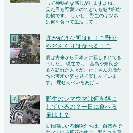
して神秘的な感じがしますよね。
見た目も可愛いのでとても魅力的な
動物です。 しかし、野生のキツネ
は何を食べて生活して...
鹿が好きな餌は何！？野菜
やどんぐりは食べる！？
鹿は古来から日本人に親しまれてき
ました。 現在でも、宮島や奈良公
園を訪れた人々が、たくさんの鹿た
ちの可愛い姿を見て楽しんでいま
す。 鹿せんべいをあげ...
野生のシマウマは何を餌に
しているの？一日に食べる
量は！？
動物園にいる動物たちは、自然界で
食べている草花の他に、私たちも普