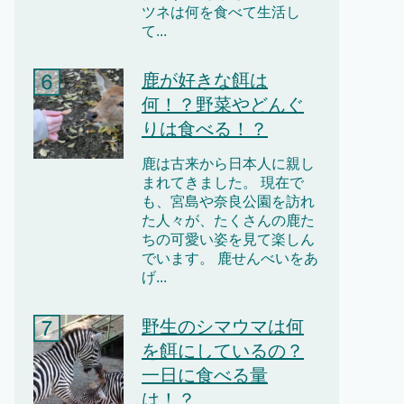
ツネは何を食べて生活し
て...
鹿が好きな餌は
何！？野菜やどんぐ
りは食べる！？
鹿は古来から日本人に親し
まれてきました。 現在で
も、宮島や奈良公園を訪れ
た人々が、たくさんの鹿た
ちの可愛い姿を見て楽しん
でいます。 鹿せんべいをあ
げ...
野生のシマウマは何
を餌にしているの？
一日に食べる量
は！？