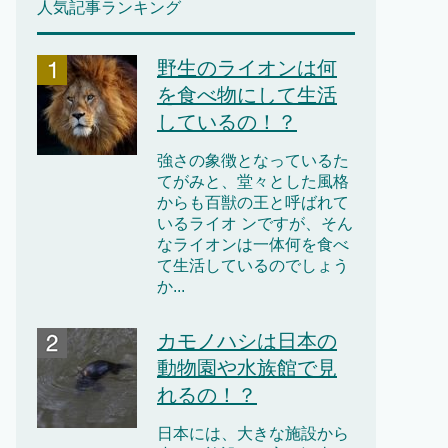
人気記事ランキング
野生のライオンは何
を食べ物にして生活
しているの！？
強さの象徴となっているた
てがみと、堂々とした風格
からも百獣の王と呼ばれて
いるライオ ンですが、そん
なライオンは一体何を食べ
て生活しているのでしょう
か...
カモノハシは日本の
動物園や水族館で見
れるの！？
日本には、大きな施設から