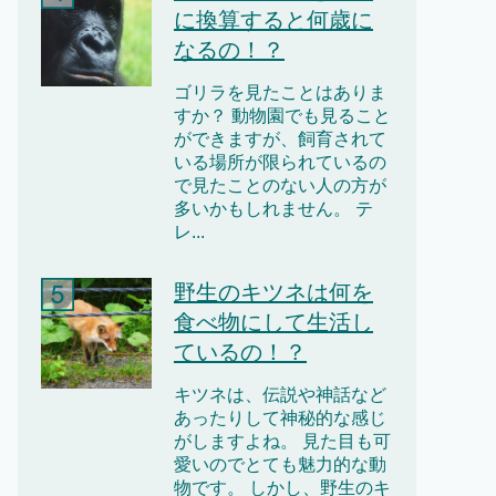
に換算すると何歳に
なるの！？
ゴリラを見たことはありま
すか？ 動物園でも見ること
ができますが、飼育されて
いる場所が限られているの
で見たことのない人の方が
多いかもしれません。 テ
レ...
野生のキツネは何を
食べ物にして生活し
ているの！？
キツネは、伝説や神話など
あったりして神秘的な感じ
がしますよね。 見た目も可
愛いのでとても魅力的な動
物です。 しかし、野生のキ