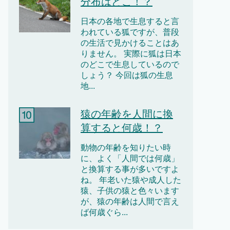
分布はどこ！？
日本の各地で生息すると言
われている狐ですが、普段
の生活で見かけることはあ
りません。 実際に狐は日本
のどこで生息しているので
しょう？ 今回は狐の生息
地...
猿の年齢を人間に換
算すると何歳！？
動物の年齢を知りたい時
に、よく「人間では何歳」
と換算する事が多いですよ
ね。 年老いた猿や成人した
猿、子供の猿と色々います
が、猿の年齢は人間で言え
ば何歳ぐら...