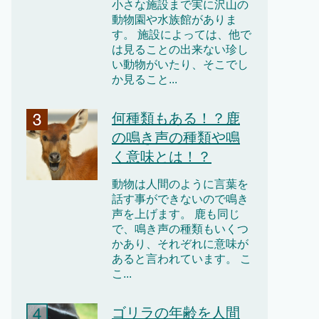
小さな施設まで実に沢山の
動物園や水族館がありま
す。 施設によっては、他で
は見ることの出来ない珍し
い動物がいたり、そこでし
か見ること...
何種類もある！？鹿
の鳴き声の種類や鳴
く意味とは！？
動物は人間のように言葉を
話す事ができないので鳴き
声を上げます。 鹿も同じ
で、鳴き声の種類もいくつ
かあり、それぞれに意味が
あると言われています。 こ
こ...
ゴリラの年齢を人間