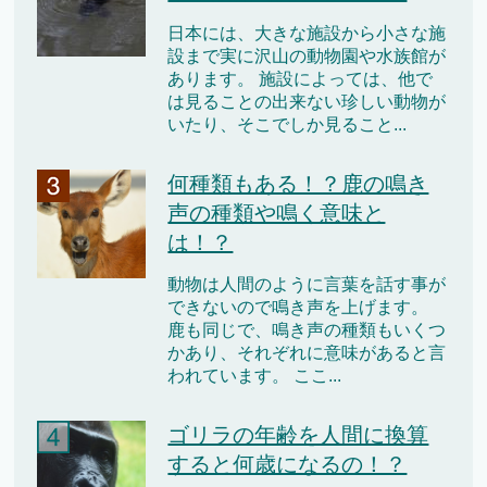
日本には、大きな施設から小さな施
設まで実に沢山の動物園や水族館が
あります。 施設によっては、他で
は見ることの出来ない珍しい動物が
いたり、そこでしか見ること...
何種類もある！？鹿の鳴き
声の種類や鳴く意味と
は！？
動物は人間のように言葉を話す事が
できないので鳴き声を上げます。
鹿も同じで、鳴き声の種類もいくつ
かあり、それぞれに意味があると言
われています。 ここ...
ゴリラの年齢を人間に換算
すると何歳になるの！？