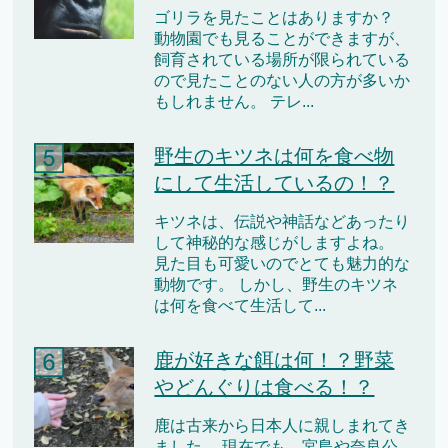
ゴリラを見たことはありますか？
動物園でも見ることができますが、
飼育されている場所が限られている
ので見たことのない人の方が多いか
もしれません。 テレ...
野生のキツネは何を食べ物
にして生活しているの！？
キツネは、伝説や神話などあったり
して神秘的な感じがしますよね。
見た目も可愛いのでとても魅力的な
動物です。 しかし、野生のキツネ
は何を食べて生活して...
鹿が好きな餌は何！？野菜
やどんぐりは食べる！？
鹿は古来から日本人に親しまれてき
ました。 現在でも、宮島や奈良公