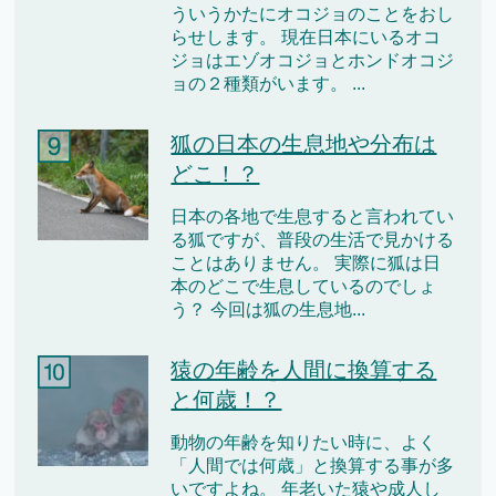
ういうかたにオコジョのことをおし
らせします。 現在日本にいるオコ
ジョはエゾオコジョとホンドオコジ
ョの２種類がいます。 ...
狐の日本の生息地や分布は
どこ！？
日本の各地で生息すると言われてい
る狐ですが、普段の生活で見かける
ことはありません。 実際に狐は日
本のどこで生息しているのでしょ
う？ 今回は狐の生息地...
猿の年齢を人間に換算する
と何歳！？
動物の年齢を知りたい時に、よく
「人間では何歳」と換算する事が多
いですよね。 年老いた猿や成人し