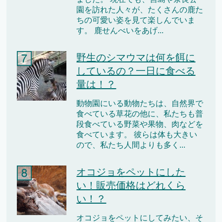
園を訪れた人々が、たくさんの鹿た
ちの可愛い姿を見て楽しんでいま
す。 鹿せんべいをあげ...
野生のシマウマは何を餌に
しているの？一日に食べる
量は！？
動物園にいる動物たちは、自然界で
食べている草花の他に、私たちも普
段食べている野菜や果物、肉などを
食べています。 彼らは体も大きい
ので、私たち人間よりも多く...
オコジョをペットにした
い！販売価格はどれくら
い！？
オコジョをペットにしてみたい、そ