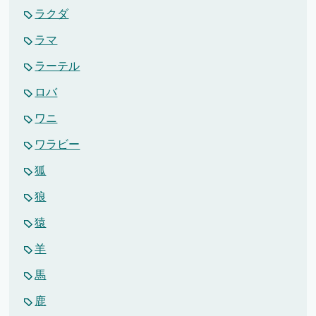
ラクダ
ラマ
ラーテル
ロバ
ワニ
ワラビー
狐
狼
猿
羊
馬
鹿