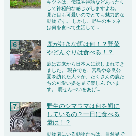
キツネは、伝説や神話などあったり
して神秘的な感じがしますよね。
見た目も可愛いのでとても魅力的な
動物です。 しかし、野生のキツネ
は何を食べて生活して...
鹿が好きな餌は何！？野菜
やどんぐりは食べる！？
鹿は古来から日本人に親しまれてき
ました。 現在でも、宮島や奈良公
園を訪れた人々が、たくさんの鹿た
ちの可愛い姿を見て楽しんでいま
す。 鹿せんべいをあげ...
野生のシマウマは何を餌に
しているの？一日に食べる
量は！？
動物園にいる動物たちは、自然界で