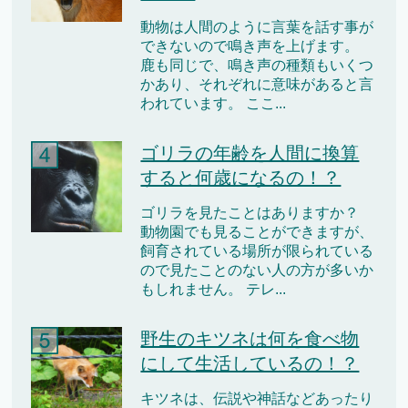
動物は人間のように言葉を話す事が
できないので鳴き声を上げます。
鹿も同じで、鳴き声の種類もいくつ
かあり、それぞれに意味があると言
われています。 ここ...
ゴリラの年齢を人間に換算
すると何歳になるの！？
ゴリラを見たことはありますか？
動物園でも見ることができますが、
飼育されている場所が限られている
ので見たことのない人の方が多いか
もしれません。 テレ...
野生のキツネは何を食べ物
にして生活しているの！？
キツネは、伝説や神話などあったり