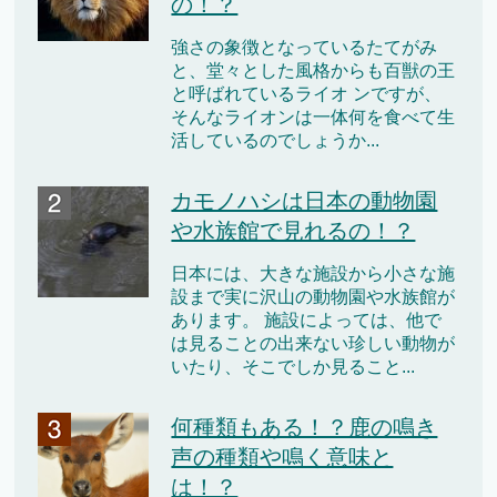
の！？
強さの象徴となっているたてがみ
と、堂々とした風格からも百獣の王
と呼ばれているライオ ンですが、
そんなライオンは一体何を食べて生
活しているのでしょうか...
カモノハシは日本の動物園
や水族館で見れるの！？
日本には、大きな施設から小さな施
設まで実に沢山の動物園や水族館が
あります。 施設によっては、他で
は見ることの出来ない珍しい動物が
いたり、そこでしか見ること...
何種類もある！？鹿の鳴き
声の種類や鳴く意味と
は！？