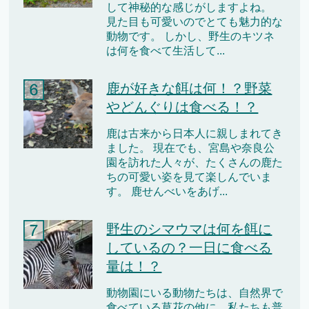
して神秘的な感じがしますよね。
見た目も可愛いのでとても魅力的な
動物です。 しかし、野生のキツネ
は何を食べて生活して...
鹿が好きな餌は何！？野菜
やどんぐりは食べる！？
鹿は古来から日本人に親しまれてき
ました。 現在でも、宮島や奈良公
園を訪れた人々が、たくさんの鹿た
ちの可愛い姿を見て楽しんでいま
す。 鹿せんべいをあげ...
野生のシマウマは何を餌に
しているの？一日に食べる
量は！？
動物園にいる動物たちは、自然界で
食べている草花の他に、私たちも普