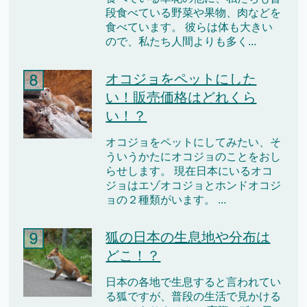
段食べている野菜や果物、肉などを
食べています。 彼らは体も大きい
ので、私たち人間よりも多く...
オコジョをペットにした
い！販売価格はどれくら
い！？
オコジョをペットにしてみたい、そ
ういうかたにオコジョのことをおし
らせします。 現在日本にいるオコ
ジョはエゾオコジョとホンドオコジ
ョの２種類がいます。 ...
狐の日本の生息地や分布は
どこ！？
日本の各地で生息すると言われてい
る狐ですが、普段の生活で見かける