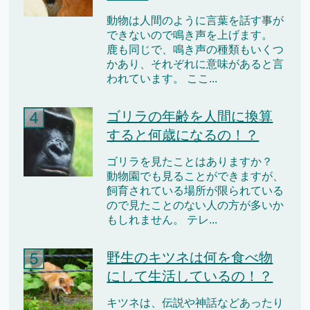
動物は人間のように言葉を話す事が
できないので鳴き声を上げます。
鹿も同じで、鳴き声の種類もいくつ
かあり、それぞれに意味があると言
われています。 ここ...
ゴリラの年齢を人間に換算
すると何歳になるの！？
ゴリラを見たことはありますか？
動物園でも見ることができますが、
飼育されている場所が限られている
ので見たことのない人の方が多いか
もしれません。 テレ...
野生のキツネは何を食べ物
にして生活しているの！？
キツネは、伝説や神話などあったり