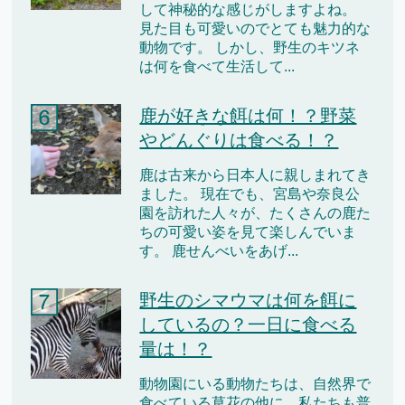
して神秘的な感じがしますよね。
見た目も可愛いのでとても魅力的な
動物です。 しかし、野生のキツネ
は何を食べて生活して...
鹿が好きな餌は何！？野菜
やどんぐりは食べる！？
鹿は古来から日本人に親しまれてき
ました。 現在でも、宮島や奈良公
園を訪れた人々が、たくさんの鹿た
ちの可愛い姿を見て楽しんでいま
す。 鹿せんべいをあげ...
野生のシマウマは何を餌に
しているの？一日に食べる
量は！？
動物園にいる動物たちは、自然界で
食べている草花の他に、私たちも普