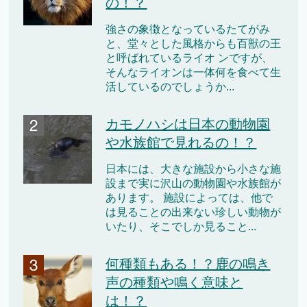
の！？
強さの象徴となっているたてがみ
と、堂々とした風格からも百獣の王
と呼ばれているライオ ンですが、
そんなライオンは一体何を食べて生
活しているのでしょうか...
カモノハシは日本の動物園
や水族館で見れるの！？
日本には、大きな施設から小さな施
設まで実に沢山の動物園や水族館が
あります。 施設によっては、他で
は見ることの出来ない珍しい動物が
いたり、そこでしか見ること...
何種類もある！？鹿の鳴き
声の種類や鳴く意味と
は！？