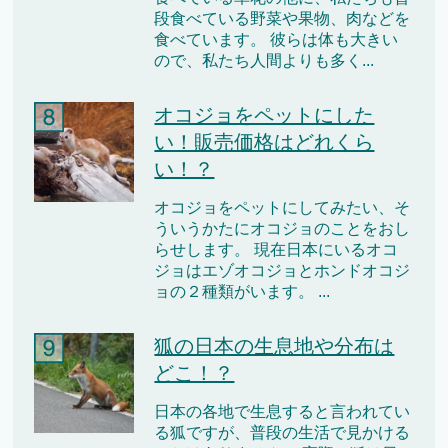
段食べている野菜や果物、肉などを
食べています。 彼らは体も大きい
ので、私たち人間よりも多く...
オコジョをペットにした
い！販売価格はどれくら
い！？
オコジョをペットにしてみたい、そ
ういうかたにオコジョのことをおし
らせします。 現在日本にいるオコ
ジョはエゾオコジョとホンドオコジ
ョの２種類がいます。 ...
狐の日本の生息地や分布は
どこ！？
日本の各地で生息すると言われてい
る狐ですが、普段の生活で見かける